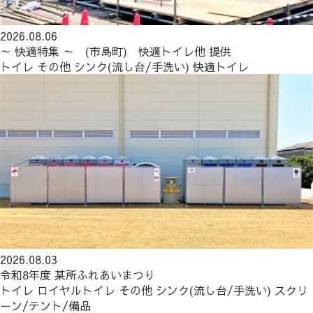
2026.08.06
～ 快適特集 ～ (市島町) 快適トイレ他 提供
トイレ
その他
シンク(流し台/手洗い)
快適トイレ
2026.08.03
令和8年度 某所ふれあいまつり
トイレ
ロイヤルトイレ
その他
シンク(流し台/手洗い)
スクリ
ーン/テント/備品