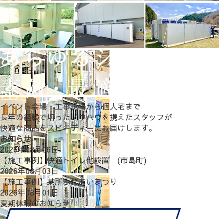
イベント会場・工事現場から個人宅まで
長年の経験で培ったノウハウを携えたスタッフが
快適な商品をスピーディーにお届けします。
お知らせ
2026年08月06日
【施工事例】快適トイレ他設置 (市島町)
2026年08月03日
【施工事例】某所ふれあいまつり
2026年08月01日
夏期休暇のお知らせ