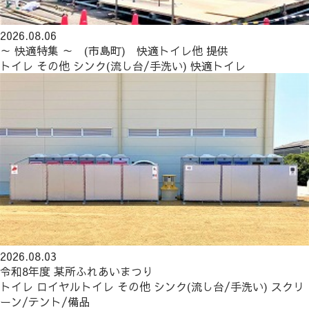
2026.08.06
～ 快適特集 ～ (市島町) 快適トイレ他 提供
トイレ
その他
シンク(流し台/手洗い)
快適トイレ
2026.08.03
令和8年度 某所ふれあいまつり
トイレ
ロイヤルトイレ
その他
シンク(流し台/手洗い)
スクリ
ーン/テント/備品