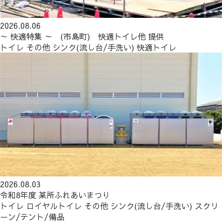
2026.08.06
～ 快適特集 ～ (市島町) 快適トイレ他 提供
トイレ
その他
シンク(流し台/手洗い)
快適トイレ
2026.08.03
令和8年度 某所ふれあいまつり
トイレ
ロイヤルトイレ
その他
シンク(流し台/手洗い)
スクリ
ーン/テント/備品