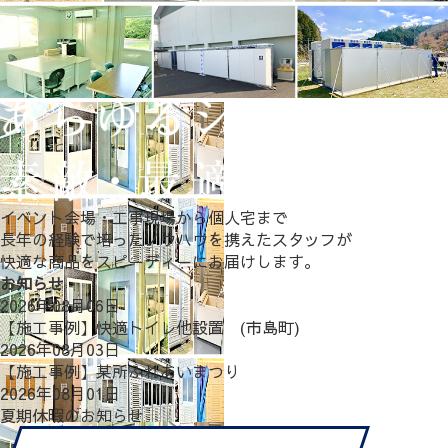
イベント会場・工事現場から個人宅まで
長年の経験で培ったノウハウを携えたスタッフが
快適な商品をスピーディーにお届けします。
お知らせ
2026年08月06日
【施工事例】快適トイレ他設置 (市島町)
2026年08月03日
【施工事例】某所ふれあいまつり
2026年08月01日
夏期休暇のお知らせ