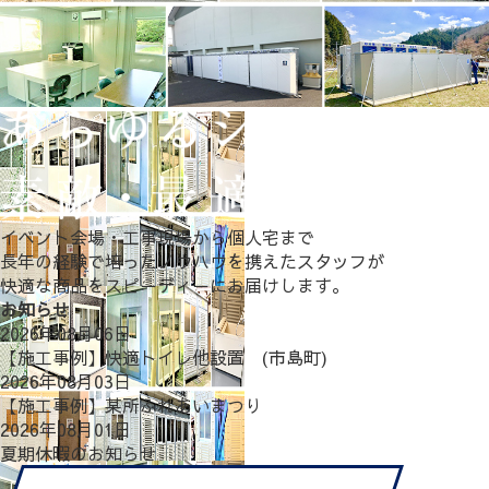
イベント会場・工事現場から個人宅まで
長年の経験で培ったノウハウを携えたスタッフが
快適な商品をスピーディーにお届けします。
お知らせ
2026年08月06日
【施工事例】快適トイレ他設置 (市島町)
2026年08月03日
【施工事例】某所ふれあいまつり
2026年08月01日
夏期休暇のお知らせ