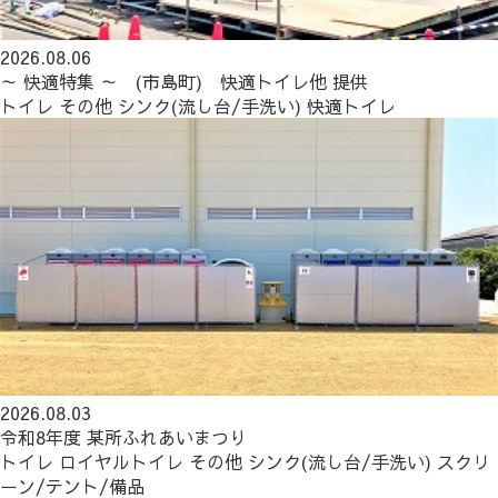
2026.08.06
～ 快適特集 ～ (市島町) 快適トイレ他 提供
トイレ
その他
シンク(流し台/手洗い)
快適トイレ
2026.08.03
令和8年度 某所ふれあいまつり
トイレ
ロイヤルトイレ
その他
シンク(流し台/手洗い)
スクリ
ーン/テント/備品