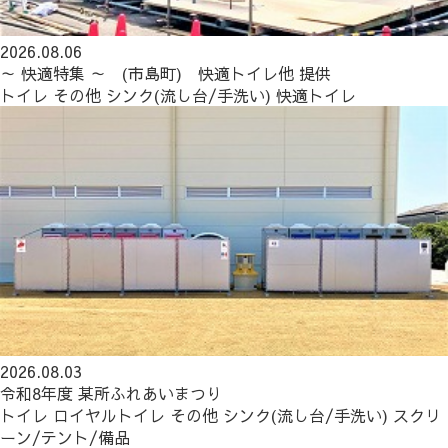
2026.08.06
～ 快適特集 ～ (市島町) 快適トイレ他 提供
トイレ
その他
シンク(流し台/手洗い)
快適トイレ
2026.08.03
令和8年度 某所ふれあいまつり
トイレ
ロイヤルトイレ
その他
シンク(流し台/手洗い)
スクリ
ーン/テント/備品