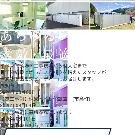
イベント会場・工事現場から個人宅まで
長年の経験で培ったノウハウを携えたスタッフが
快適な商品をスピーディーにお届けします。
お知らせ
2026年08月06日
【施工事例】快適トイレ他設置 (市島町)
2026年08月03日
【施工事例】某所ふれあいまつり
2026年08月01日
夏期休暇のお知らせ