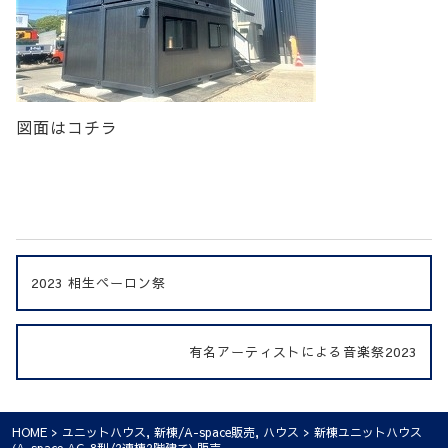
図面はコチラ
2023 相生ペーロン祭
有名アーティストによる音楽祭2023
HOME
>
ユニットハウス
,
新棟/A-space販売
,
ハウス
> 新棟ユニットハウス