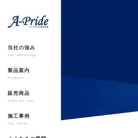
当社の強み
Our Advabtage
製品案内
Products
販売商品
Items for sale
施工事例
Our Works