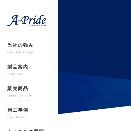
当社の強み
Our Advabtage
製品案内
Products
販売商品
Items for sale
施工事例
Our Works