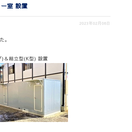
ー室 設置
2023年02月08日
た。
＆組立型(K型) 設置