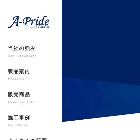
当社の強み
Our Advabtage
製品案内
Products
販売商品
Items for sale
施工事例
Our Works