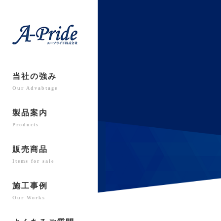
当社の強み
Our Advabtage
製品案内
Products
販売商品
Items for sale
施工事例
Our Works