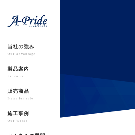
当社の強み
Our Advabtage
製品案内
Products
販売商品
Items for sale
施工事例
Our Works