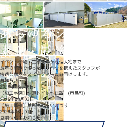
イベント会場・工事現場から個人宅まで
長年の経験で培ったノウハウを携えたスタッフが
快適な商品をスピーディーにお届けします。
お知らせ
2026年08月06日
【施工事例】快適トイレ他設置 (市島町)
2026年08月03日
【施工事例】某所ふれあいまつり
2026年08月01日
夏期休暇のお知らせ