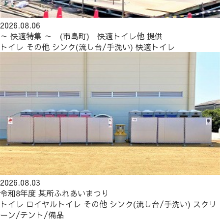
2026.08.06
～ 快適特集 ～ (市島町) 快適トイレ他 提供
トイレ
その他
シンク(流し台/手洗い)
快適トイレ
2026.08.03
令和8年度 某所ふれあいまつり
トイレ
ロイヤルトイレ
その他
シンク(流し台/手洗い)
スクリ
ーン/テント/備品