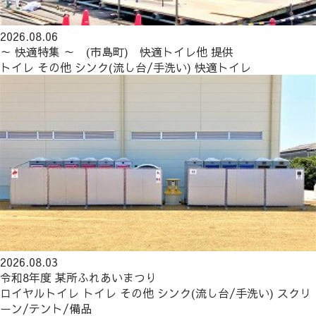
2026.08.06
～ 快適特集 ～ (市島町) 快適トイレ他 提供
トイレ
その他
シンク(流し台/手洗い)
快適トイレ
2026.08.03
令和8年度 某所ふれあいまつり
ロイヤルトイレ
トイレ
その他
シンク(流し台/手洗い)
スクリ
ーン/テント/備品