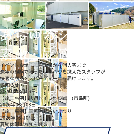
イベント会場・工事現場から個人宅まで
長年の経験で培ったノウハウを携えたスタッフが
快適な商品をスピーディーにお届けします。
お知らせ
2026年08月06日
【施工事例】快適トイレ他設置 (市島町)
2026年08月03日
【施工事例】某所ふれあいまつり
2026年08月01日
夏期休暇のお知らせ