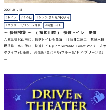
2021.01.15
#トイレ
#その他
#シンク(流し台/手洗い)
#スクリーン/テント/備品
#快適トイレ
～ 快適特集 ～ ( 福知山市 ) 快適トイレ 提供
兵庫県福知山市に、快適トイレを設置 1月8日に施工 某排水機
場改修工事に伴い、快適トイレ(Comfortable Toilet 2シリーズ標
準タイプ)を提供。 男性用/全パネル(ブルー色)ドア(グリーン色)
…