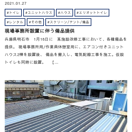
2021.01.27
#トイレ
#ユニットハウス
#ハウス
#エリオットトイレ
#レンタル
#その他
#スクリーン/テント/備品
現場事務所設置に伴う備品提供
兵庫県明石市 1月18日に 某施設改修工事において、各種備品を
提供。 現場事務所用/作業員休憩室用に、エアコン付きユニット
ハウス2棟を設置後、 備品を搬入し、電気配線工事を施工。仮設
トイレも同時に設置。 【…