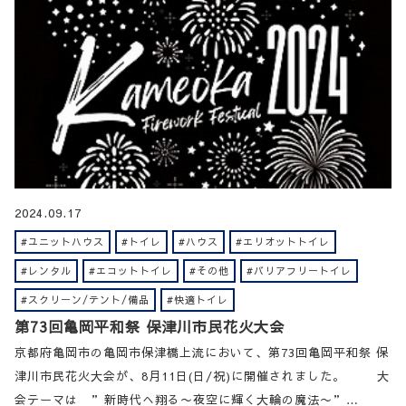
2024.09.17
#ユニットハウス
#トイレ
#ハウス
#エリオットトイレ
#レンタル
#エコットトイレ
#その他
#バリアフリートイレ
#スクリーン/テント/備品
#快適トイレ
第73回亀岡平和祭 ​保津川市民花火大会
京都府亀岡市の亀岡市保津橋上流において、第73回亀岡平和祭 ​保
津川市民花火大会が、8月11日(日/祝)に開催されました。 大
会テーマは ”新時代へ翔る〜夜空に輝く大輪の魔法〜”…