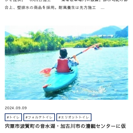
合上、壁排水の商品を採用。耐風養生は先方施工 …
2024.09.09
#トイレ
#フォルテトイレ
#エリオットトイレ
宍粟市波賀町の音水湖・加古川市の漕艇センターに仮