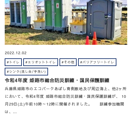
2022.12.02
#トイレ
#エリオットトイレ
#その他
#バリアフリートイレ
#シンク(流し台/手洗い)
令和4年度 姫路市総合防災訓練・国民保護訓練
兵庫県姫路市のエコパークあぼし南側敷地及び周辺海上、他2ヶ所
において、令和4年度 姫路市総合防災訓練・国民保護訓練が、 10
月29日(土)午前10時～12時に開催されました。 訓練参加機関
は、…