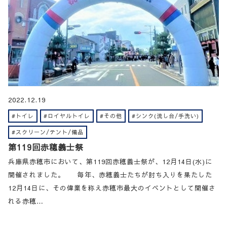
2022.12.19
#トイレ
#ロイヤルトイレ
#その他
#シンク(流し台/手洗い)
#スクリーン/テント/備品
第119回赤穂義士祭
兵庫県赤穂市において、第119回赤穂義士祭が、12月14日(水)に
開催されました。 毎年、赤穂義士たちが討ち入りを果たした
12月14日に、その偉業を称え赤穂市最大のイベントとして開催さ
れる赤穂…