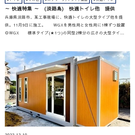
～ 快適特集 ～ (淡路島) 快適トイレ他 提供
兵庫県淡路市、某工事現場に、快適トイレの大型タイプ他を提
供。11月9日に施工。 WGXを男性用と女性用に1棟ずつ設置
◎WGX 標準タイプ(★1つ)の同型2棟分の広さの大型タイ…
2022.12.10